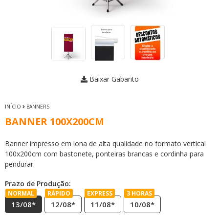
Baixar Gabarito
INÍCIO
BANNERS
BANNER 100X200CM
Banner impresso em lona de alta qualidade no formato vertical
100x200cm com bastonete, ponteiras brancas e cordinha para
pendurar.
Prazo de Produção:
NORMAL
RÁPIDO
EXPRESS
3 HORAS
13/08*
12/08*
11/08*
10/08*