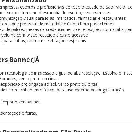
empresas, eventos e profissionais de todo o estado de São Paulo. Co
ds e expositores no mesmo dia do evento, sem estresse.
unicação visual para lojas, mercados, farmácias e restaurantes.
ores que precisam de material de última hora para clientes.
zação de palcos, mesas de credenciamento e recepções com acabament
volume com prazo reduzido e custo acessível.
 para cultos, retiros e celebrações especiais.
ers BannerJÁ
m tecnologia de impressão digital de alta resolução. Escolha o mat
ibrantes, verso preto ou cinza.
a exposição prolongada ao sol. Verso preto ou cinza.
ries com acabamento fosco, para uso externo de longa duração.
 expor o seu banner:
esentações e feiras.
 Personalizado em São Paulo