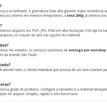
?
osca ou brilhante. A gramatura mais alta garante maior resistência a
 Para uso interno em eventos temporários, a
lona 280g
já oferece exc
?
tamos arquivos em PDF, JPG, PNG em alta resolução (100 dpi no tam
 arquivos ou criação de arte nas opções do material.
ados?
adora. No entanto, os serviços exclusivos de
entrega por motoboy
tes da Grande São Paulo.
izado?
JÁ atende tanto o cliente individual que precisa de um único banner
horas?
nossa grade de produtos, configure o tamanho e o material desejados
ão do arquivo. Simples, rápido e sem burocracia.