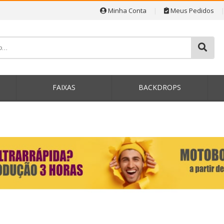
Minha Conta
|
Meus Pedidos
P
FAIXAS
BACKDROPS