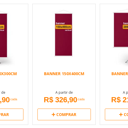
0X300CM
BANNER 150X400CM
BANNER
r de
A partir de
A p
,90
R$ 326,90
R$ 2
cada
cada
RAR
COMPRAR
C