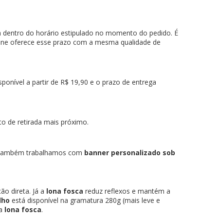
a dentro do horário estipulado no momento do pedido. É
line oferece esse prazo com a mesma qualidade de
nível a partir de R$ 19,90 e o prazo de entrega
to de retirada mais próximo.
 Também trabalhamos com
banner personalizado sob
ão direta. Já a
lona fosca
reduz reflexos e mantém a
lho
está disponível na gramatura 280g (mais leve e
a
lona fosca
.