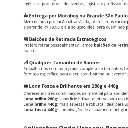
agências, produtores de eventos, lojistas e profission
🛵 Entrega por Motoboy na Grande São Paulo
Além de uma produção ultrarrápida, oferecemos
entre
a partir de R$ 19,90 e é a solução ideal para quem não
🏪 Balcões de Retirada Estratégicos
Prefere retirar pessoalmente? Temos
balcões de retir
ao fim.
📐 Qualquer Tamanho de Banner
Trabalhamos com uma grade completa de tamanhos f
formato específico para o seu stand, vitrine ou evento
🖨️ Lona Fosca e Brilhante em 280g e 440g
Oferecemos três combinações de material para atender
Lona brilho 280g:
superfície brilhante, ótima para uso 
Lona brilho 440g:
mais espessa e robusta, ideal para u
Lona fosca 440g:
combinação de acabamento antiglare 
Aplicações: Onde Usar seu Banner