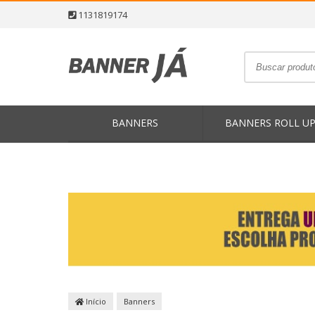
1131819174
BANNERS
BANNERS ROLL U
Início
Banners