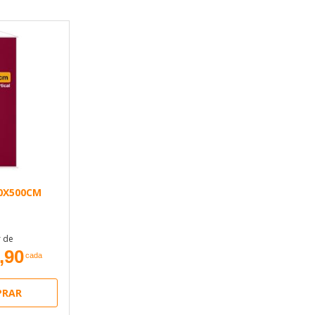
0X500CM
r de
,90
cada
RAR