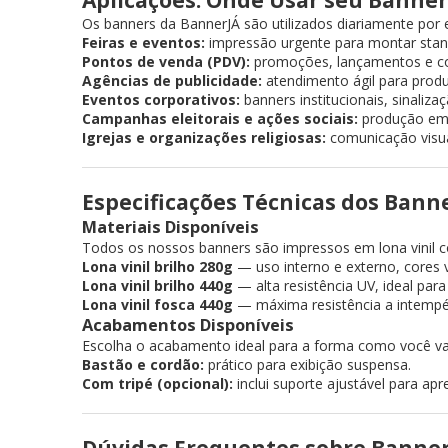
Os banners da BannerJÁ são utilizados diariamente por 
Feiras e eventos:
impressão urgente para montar stan
Pontos de venda (PDV):
promoções, lançamentos e com
Agências de publicidade:
atendimento ágil para produt
Eventos corporativos:
banners institucionais, sinali
Campanhas eleitorais e ações sociais:
produção em 
Igrejas e organizações religiosas:
comunicação visual
Especificações Técnicas dos Bann
Materiais Disponíveis
Todos os nossos banners são impressos em lona vinil co
Lona vinil brilho 280g
— uso interno e externo, cores v
Lona vinil brilho 440g
— alta resistência UV, ideal par
Lona vinil fosca 440g
— máxima resistência a intempé
Acabamentos Disponíveis
Escolha o acabamento ideal para a forma como você vai
Bastão e cordão:
prático para exibição suspensa.
Com tripé (opcional):
inclui suporte ajustável para apr
Dúvidas Frequentes sobre Banner