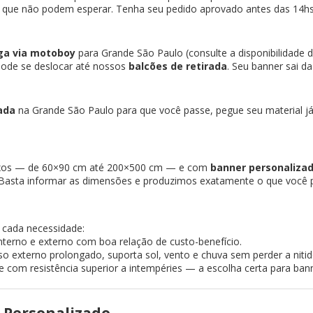
ais que não podem esperar. Tenha seu pedido aprovado antes das 14hs
ga via motoboy
para Grande São Paulo (consulte a disponibilidade d
 pode se deslocar até nossos
balcões de retirada
. Seu banner sai d
ada
na Grande São Paulo para que você passe, pegue seu material já 
ixos — de 60×90 cm até 200×500 cm — e com
banner personaliz
? Basta informar as dimensões e produzimos exatamente o que você p
 cada necessidade:
interno e externo com boa relação de custo-benefício.
so externo prolongado, suporta sol, vento e chuva sem perder a nitid
com resistência superior a intempéries — a escolha certa para ban
 Personalizado