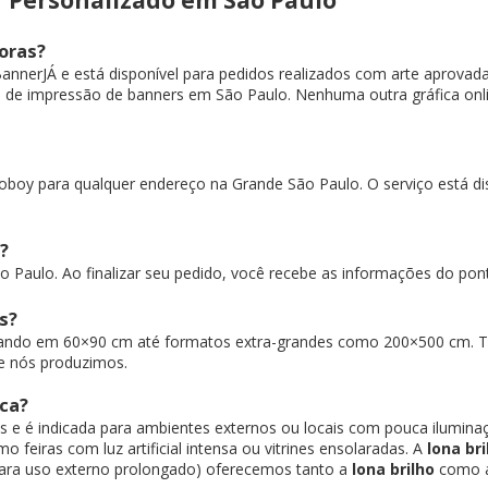
oras?
BannerJÁ e está disponível para pedidos realizados com arte aprovad
o de impressão de banners em São Paulo. Nenhuma outra gráfica on
y para qualquer endereço na Grande São Paulo. O serviço está dispo
?
 Paulo. Ao finalizar seu pedido, você recebe as informações do pon
s?
ando em 60×90 cm até formatos extra-grandes como 200×500 cm.
 e nós produzimos.
sca?
es e é indicada para ambientes externos ou locais com pouca iluminaç
feiras com luz artificial intensa ou vitrines ensolaradas. A
lona bri
 para uso externo prolongado) oferecemos tanto a
lona brilho
como 