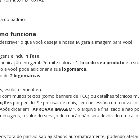
a.
ra do padrão.
Como funciona
 descrever o que você deseja e nossa IA gera a imagem para você.
ens e inclui
1 foto
.
municação em geral. Permite colocar
1 foto do seu produto
e a s
o e você pode adicionar a sua
logomarca
.
ão de
2 logomarcas
.
, estilo, elementos).
s com muitos textos (como banners de TCC) ou detalhes técnicos mui
iações
por pedido. Se precisar de mais, será necessária uma nova co
Após clicar em
"APROVAR IMAGEM"
, o arquivo é finalizado e não p
ar imagens, o valor do serviço de criação não será devolvido em caso
ivos fora do padrão são ajustados automaticamente, podendo afetar