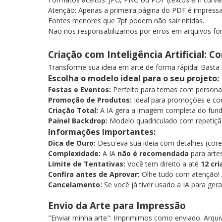
Atenção: Apenas a primeira página do PDF é impress
Fontes menores que 7pt podem não sair nítidas.
Não nos responsabilizamos por erros em arquivos fo
Criação com Inteligência Artificial: 
Transforme sua ideia em arte de forma rápida! Basta
Escolha o modelo ideal para o seu projeto:
Festas e Eventos:
Perfeito para temas com personag
Promoção de Produtos:
Ideal para promoções e co
Criação Total:
A IA gera a imagem completa do fund
Painel Backdrop:
Modelo quadriculado com repetiç
Informações Importantes:
Dica de Ouro:
Descreva sua ideia com detalhes (cores
Complexidade:
A IA
não é recomendada
para arte
Limite de Tentativas:
Você tem direito a até
12 cr
Confira antes de Aprovar:
Olhe tudo com atenção! 
Cancelamento:
Se você já tiver usado a IA para ger
Envio da Arte para Impressão
"Enviar minha arte": Imprimimos como enviado. Arqu