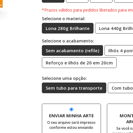
*Prazos válidos para pedidos liberados para im
Selecione o material:
Lona 280g Brilhante
Lona 440g Bril
Selecione o acabamento:
Sem acabamento (refile)
Ilhós 4 pon
Reforço e ilhós de 20 em 20cm
Selecione uma opção:
Sem tubo para transporte
Com tubo
ENVIAR MINHA ARTE
MONT
AR
O seu arquivo será impresso
conforme estou enviando
Se você n