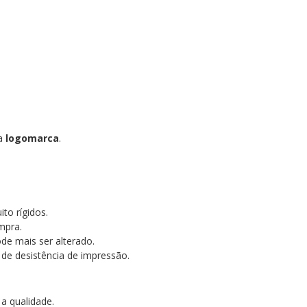
ua
logomarca
.
to rígidos.
mpra.
ode mais ser alterado.
 de desistência de impressão.
 a qualidade.