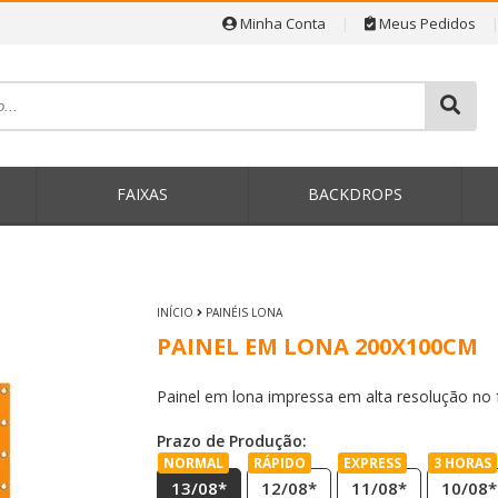
Minha Conta
|
Meus Pedidos
P
FAIXAS
BACKDROPS
INÍCIO
PAINÉIS LONA
PAINEL EM LONA 200X100CM
Painel em lona impressa em alta resolução no
Prazo de Produção:
NORMAL
RÁPIDO
EXPRESS
3 HORAS
13/08*
12/08*
11/08*
10/08*