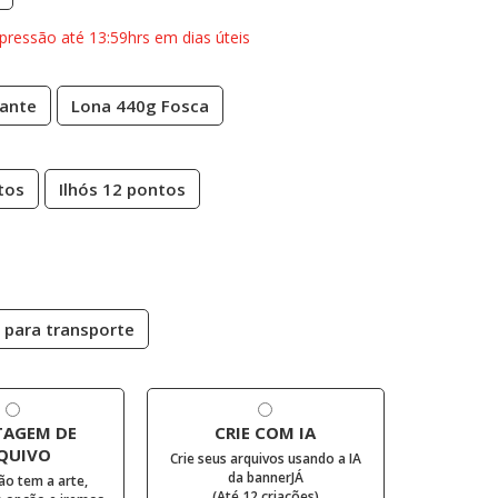
pressão até 13:59hrs em dias úteis
hante
Lona 440g Fosca
tos
Ilhós 12 pontos
 para transporte
AGEM DE
CRIE COM IA
QUIVO
Crie seus arquivos usando a IA
da bannerJÁ
ão tem a arte,
(Até 12 criações)