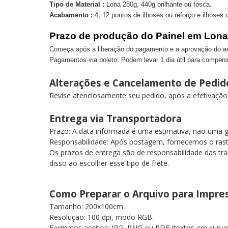
Tipo de Material :
Lona 280g, 440g brilhante ou fosca.
Acabamento :
4, 12 pontos de ilhoses ou reforço e ilhose
Prazo de produção do Painel em Lon
Começa após a liberação do pagamento e a aprovação do arqu
Pagamentos via boleto: Podem levar 1 dia útil para compens
Alterações e Cancelamento de Pedi
Revise atenciosamente seu pedido, após a efetivaçã
Entrega via Transportadora
Prazo: A data informada é uma estimativa, não uma 
Responsabilidade: Após postagem, fornecemos o ra
Os prazos de entrega são de responsabilidade das tra
disso ao escolher esse tipo de frete.
Como Preparar o Arquivo para Impr
Tamanho: 200x100cm
Resolução: 100 dpi, modo RGB.
Formatos aceitos: JPG, PNG ou PDF (textos em curv