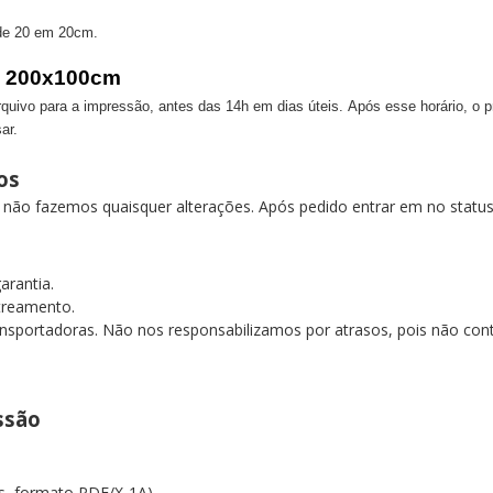
s de 20 em 20cm
.
a 200x100cm
ivo para a impressão, antes das 14h em dias úteis. Após esse horário, o pra
ar.
dos
o não fazemos quaisquer alterações. Após pedido entrar em no stat
garantia.
streamento.
nsportadoras. Não nos responsabilizamos por atrasos, pois não contr
essão
as, formato PDF/X-1A).