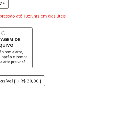
ã*
pressão até 13:59hrs em dias úteis
AGEM DE
QUIVO
ão tem a arte,
 opção e iremos
 arte pra você
sível [ + R$ 30,00 ]