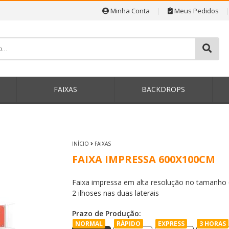
Minha Conta
|
Meus Pedidos
P
FAIXAS
BACKDROPS
INÍCIO
FAIXAS
FAIXA IMPRESSA 600X100CM
Faixa impressa em alta resolução no tamanh
2 ilhoses nas duas laterais
Prazo de Produção:
NORMAL
RÁPIDO
EXPRESS
3 HORAS