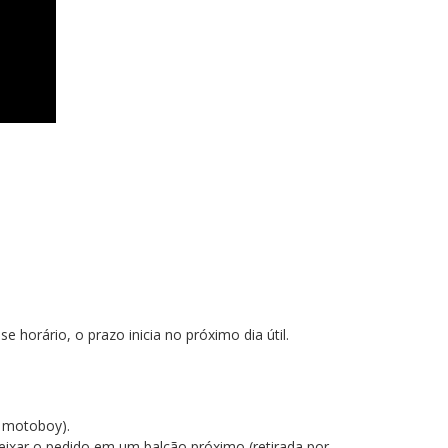
 horário, o prazo inicia no próximo dia útil.
do motoboy).
ixar o pedido em um balcão próximo (retirada por