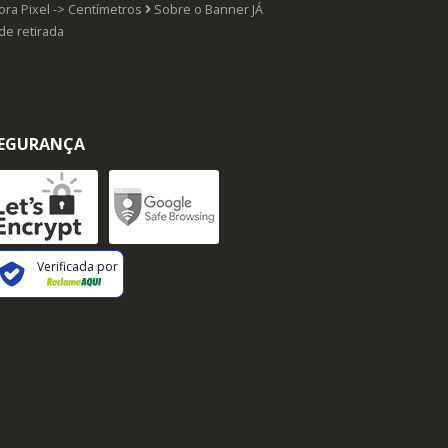
ra Pixel -> Centímetros
Sobre o Banner JÁ
de retirada
EGURANÇA
Verificada por