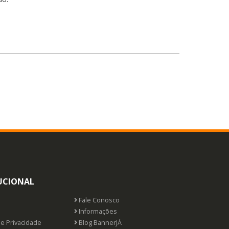
UCIONAL
Fale Conosco
s
Informações
de Privacidade
Blog BannerJÁ