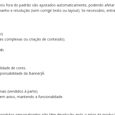
ivos fora do padrão são ajustados automaticamente, podendo afetar
anho e resolução (sem corrigir texto ou layout). Se necessário, en
go).
ões complexas ou criação de conteúdo).
4h.
lidade de cores.
ponsabilidade da BannerJÁ.
nais (vendidos à parte).
em aviso, mantendo a funcionalidade.
, produtos personalizados não têm devolução após o início da produ