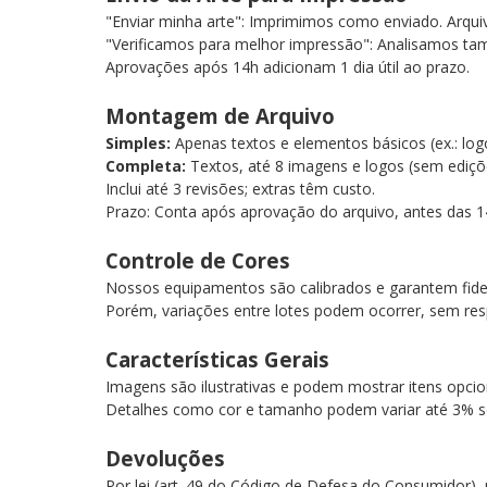
"Enviar minha arte": Imprimimos como enviado. Arqu
"Verificamos para melhor impressão": Analisamos tam
Aprovações após 14h adicionam 1 dia útil ao prazo.
Montagem de Arquivo
Simples:
Apenas textos e elementos básicos (ex.: lo
Completa:
Textos, até 8 imagens e logos (sem ediç
Inclui até 3 revisões; extras têm custo.
Prazo: Conta após aprovação do arquivo, antes das 1
Controle de Cores
Nossos equipamentos são calibrados e garantem fide
Porém, variações entre lotes podem ocorrer, sem res
Características Gerais
Imagens são ilustrativas e podem mostrar itens opcio
Detalhes como cor e tamanho podem variar até 3% s
Devoluções
Por lei (art. 49 do Código de Defesa do Consumidor)