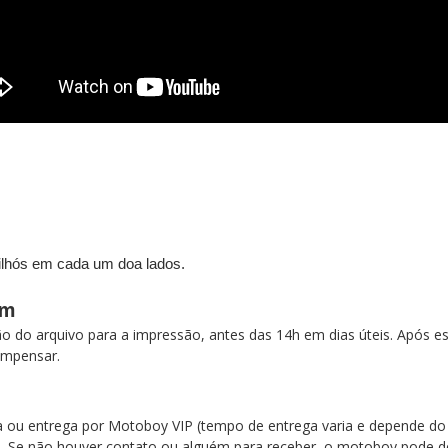
 ilhós em cada um doa lados.
cm
o arquivo para a impressão, antes das 14h em dias úteis. Após esse
compensar.
na ou entrega por Motoboy VIP (tempo de entrega varia e depende 
e. Se não houver contato ou alguém para receber, o motoboy pode de