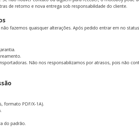
xtras de retorno e nova entrega sob responsabilidade do cliente.
dos
o não fazemos quaisquer alterações. Após pedido entrar em no stat
garantia.
streamento.
nsportadoras. Não nos responsabilizamos por atrasos, pois não contr
essão
as, formato PDF/X-1A).
a.
ra do padrão.