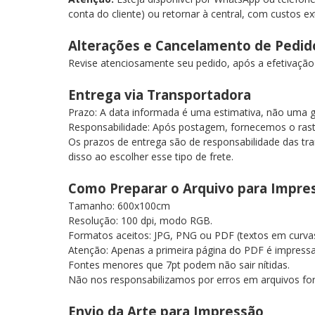
conta do cliente) ou retornar à central, com custos e
Alterações e Cancelamento de Pedi
Revise atenciosamente seu pedido, após a efetivaçã
Entrega via Transportadora
Prazo: A data informada é uma estimativa, não uma 
Responsabilidade: Após postagem, fornecemos o ra
Os prazos de entrega são de responsabilidade das tra
disso ao escolher esse tipo de frete.
Como Preparar o Arquivo para Impr
Tamanho: 600x100cm
Resolução: 100 dpi, modo RGB.
Formatos aceitos: JPG, PNG ou PDF (textos em curv
Atenção: Apenas a primeira página do PDF é impress
Fontes menores que 7pt podem não sair nítidas.
Não nos responsabilizamos por erros em arquivos fo
Envio da Arte para Impressão