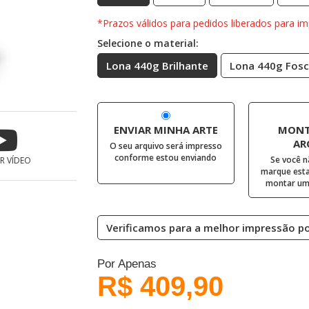
*Prazos válidos para pedidos liberados para im
Selecione o material:
Lona 440g Brilhante
Lona 440g Fos
ENVIAR MINHA ARTE
MONT
AR
O seu arquivo será impresso
conforme estou enviando
Se você n
IR VÍDEO
marque esta
montar uma
Verificamos para a melhor impressão pos
Por Apenas
R$ 409,90