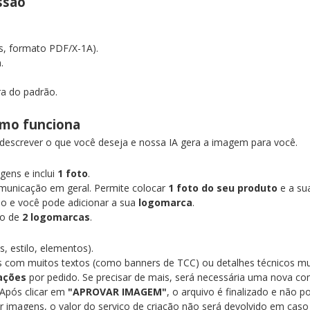
essão
as, formato PDF/X-1A).
a.
ra do padrão.
Como funciona
 descrever o que você deseja e nossa IA gera a imagem para você.
ens e inclui
1 foto
.
municação em geral. Permite colocar
1 foto do seu produto
e a s
o e você pode adicionar a sua
logomarca
.
ão de
2 logomarcas
.
, estilo, elementos).
s com muitos textos (como banners de TCC) ou detalhes técnicos mui
iações
por pedido. Se precisar de mais, será necessária uma nova co
Após clicar em
"APROVAR IMAGEM"
, o arquivo é finalizado e não p
ar imagens, o valor do serviço de criação não será devolvido em caso