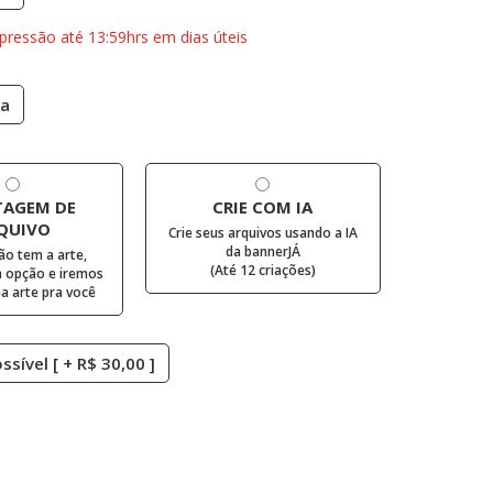
pressão até 13:59hrs em dias úteis
ca
AGEM DE
CRIE COM IA
QUIVO
Crie seus arquivos usando a IA
da bannerJÁ
ão tem a arte,
(Até 12 criações)
 opção e iremos
 arte pra você
sível [ + R$ 30,00 ]