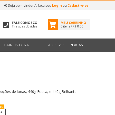
|
Seja bem-vindo(a), faça seu
Login
ou
Cadastre-se
FALE CONOSCO
MEU CARRINHO
Tire suas dúvidas
0 itens / R$ 0,00
PAINÉIS LONA
ADESIVOS E PLACAS
ções de lonas, 440g Fosca, e 440g Brilhante
AS
e*