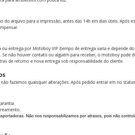
p
o arquivo para a impressão, antes das 14h em dias úteis. Após esse
compensar.
na ou entrega por Motoboy VIP (tempo de entrega varia e depende 
e. Se não houver contato ou alguém para receber, o motoboy pode de
xtras de retorno e nova entrega sob responsabilidade do cliente.
dos
o não fazemos quaisquer alterações. Após pedido entrar em no stat
garantia.
streamento.
sportadoras. Não nos responsabilizamos por atrasos, pois não controla