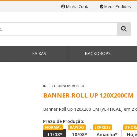
Minha Conta
|
Meus Pedidos
P
FAIXAS
BACKDROPS
INÍCIO
BANNERS ROLL UP
BANNER ROLL UP 120X200CM
Banner Roll Up 120X200 CM (VERTICAL) em 2 op
Prazo de Produção:
NORMAL
RÁPIDO
EXPRESS
3 HOR
11/08*
10/08*
Amanhã*
Hoj