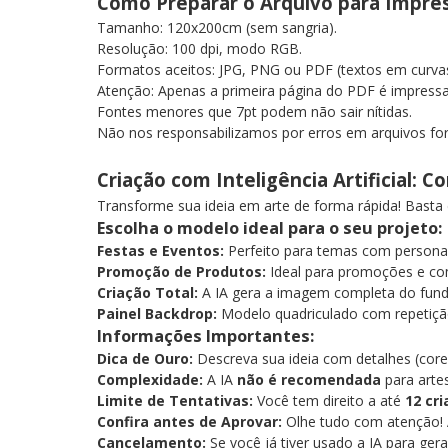
Como Preparar o Arquivo para Impr
Tamanho: 120x200cm (sem sangria).
Resolução: 100 dpi, modo RGB.
Formatos aceitos: JPG, PNG ou PDF (textos em curv
Atenção: Apenas a primeira página do PDF é impress
Fontes menores que 7pt podem não sair nítidas.
Não nos responsabilizamos por erros em arquivos fo
Criação com Inteligência Artificial: 
Transforme sua ideia em arte de forma rápida! Basta
Escolha o modelo ideal para o seu projeto:
Festas e Eventos:
Perfeito para temas com personag
Promoção de Produtos:
Ideal para promoções e co
Criação Total:
A IA gera a imagem completa do fund
Painel Backdrop:
Modelo quadriculado com repetiç
Informações Importantes:
Dica de Ouro:
Descreva sua ideia com detalhes (cores
Complexidade:
A IA
não é recomendada
para arte
Limite de Tentativas:
Você tem direito a até
12 cr
Confira antes de Aprovar:
Olhe tudo com atenção! 
Cancelamento:
Se você já tiver usado a IA para ger