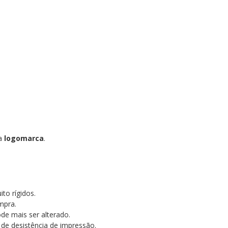
ua
logomarca
.
to rígidos.
mpra.
ode mais ser alterado.
 de desistência de impressão.