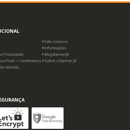
UCIONAL
Fale Conosco
s
Informações
de Privacidade
Blog BannerJÁ
ra Pixel -> Centímetros
Sobre o Banner JÁ
de retirada
EGURANÇA