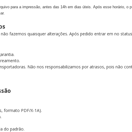
ivo para a impressão, antes das 14h em dias úteis. Após esse horário, o pra
ar.
dos
o não fazemos quaisquer alterações. Após pedido entrar em no stat
garantia.
streamento.
nsportadoras. Não nos responsabilizamos por atrasos, pois não contr
essão
as, formato PDF/X-1A).
a.
ra do padrão.