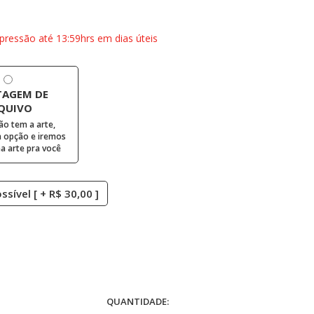
pressão até 13:59hrs em dias úteis
AGEM DE
QUIVO
ão tem a arte,
 opção e iremos
 arte pra você
sível [ + R$ 30,00 ]
QUANTIDADE: