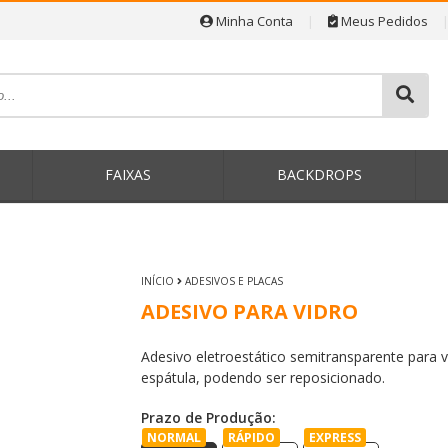
Minha Conta
|
Meus Pedidos
P
FAIXAS
BACKDROPS
INÍCIO
ADESIVOS E PLACAS
ADESIVO PARA VIDRO
Adesivo eletroestático semitransparente para v
espátula, podendo ser reposicionado.
Prazo de Produção:
NORMAL
RÁPIDO
EXPRESS