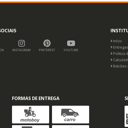
SOCIAIS
INSTIT
Início
Entrega
OK
INSTAGRAM
PINTEREST
YOUTUBE
Politica 
Calculado
Balcões 
FORMAS DE ENTREGA
S