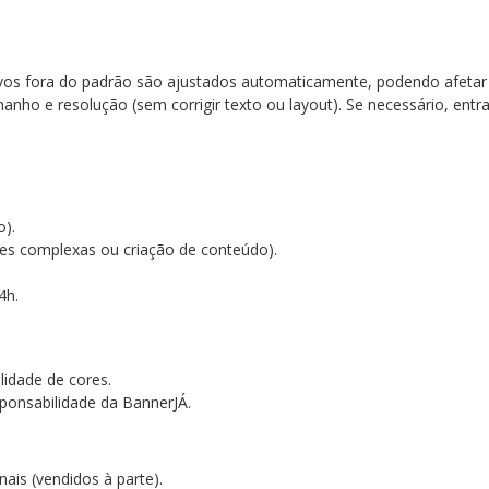
ivos fora do padrão são ajustados automaticamente, podendo afetar
anho e resolução (sem corrigir texto ou layout). Se necessário, en
go).
ões complexas ou criação de conteúdo).
4h.
lidade de cores.
ponsabilidade da BannerJÁ.
nais (vendidos à parte).