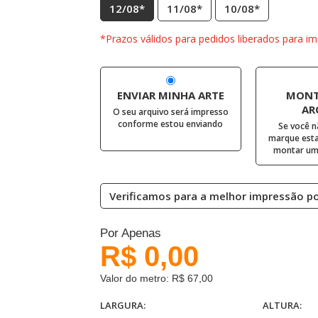
12/08*
11/08*
10/08*
*Prazos válidos para pedidos liberados para im
ENVIAR MINHA ARTE
MONT
AR
O seu arquivo será impresso
conforme estou enviando
Se você n
marque esta
montar uma
Verificamos para a melhor impressão pos
Por Apenas
R$ 0,00
Valor do metro: R$ 67,00
LARGURA:
ALTURA: