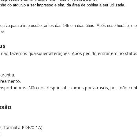
nho do arquivo a ser impresso e sim, da área de bobina a ser utilizada.
ivo para a impressão, antes das 14h em dias úteis. Após esse horário, o pra
ar.
dos
o não fazemos quaisquer alterações. Após pedido entrar em no stat
garantia.
streamento.
nsportadoras. Não nos responsabilizamos por atrasos, pois não contr
essão
as, formato PDF/X-1A).
a.