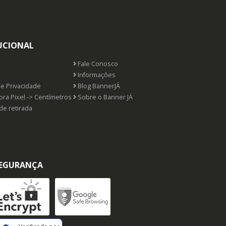
UCIONAL
Fale Conosco
s
Informações
de Privacidade
Blog BannerJÁ
ra Pixel -> Centímetros
Sobre o Banner JÁ
de retirada
EGURANÇA