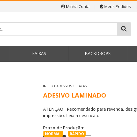
Minha Conta
|
Meus Pedidos
P
FAIXAS
BACKDROPS
INÍCIO
ADESIVOS E PLACAS
ADESIVO LAMINADO
ATENÇÃO : Recomendado para revenda, designe
impressão. Leia a descrição.
Prazo de Produção:
NORMAL
RÁPIDO