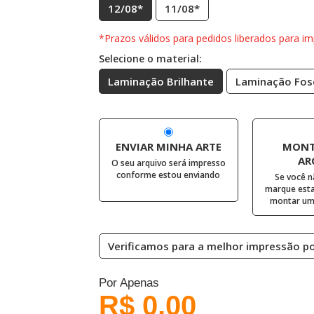
12/08*
11/08*
*Prazos válidos para pedidos liberados para im
Selecione o material:
Laminação Brilhante
Laminação Fos
ENVIAR MINHA ARTE
MONT
AR
O seu arquivo será impresso
conforme estou enviando
Se você n
marque esta
montar uma
Verificamos para a melhor impressão pos
Por Apenas
R$ 0,00