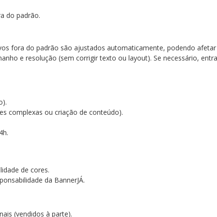
ra do padrão.
ivos fora do padrão são ajustados automaticamente, podendo afetar
anho e resolução (sem corrigir texto ou layout). Se necessário, en
go).
ões complexas ou criação de conteúdo).
4h.
lidade de cores.
ponsabilidade da BannerJÁ.
nais (vendidos à parte).