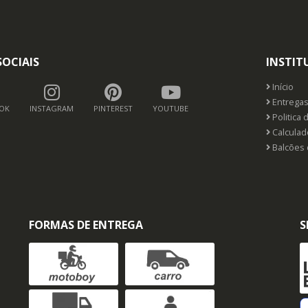
SOCIAIS
INSTIT
Início
Entrega
OK
INSTAGRAM
PINTEREST
YOUTUBE
Politica 
Calculado
Balcões 
FORMAS DE ENTREGA
S