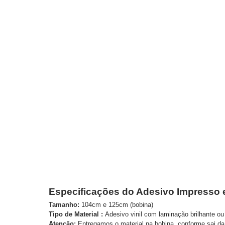
Especificações do Adesivo Impresso
Tamanho:
104cm e 125cm (bobina)
Tipo de Material :
Adesivo vinil com laminação brilhante ou
Atenção:
Entregamos o material na bobina, conforme sai 