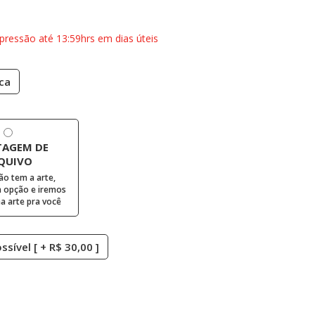
pressão até 13:59hrs em dias úteis
ca
AGEM DE
QUIVO
ão tem a arte,
 opção e iremos
 arte pra você
sível [ + R$ 30,00 ]