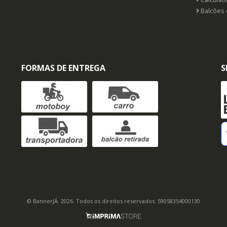
Balcões 
FORMAS DE ENTREGA
S
© BannerJÁ. 2026. Todos os direitos reservados. 59058354000130