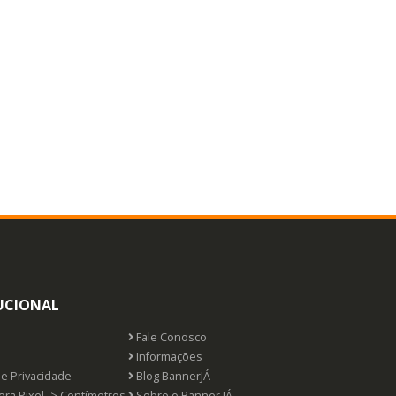
UCIONAL
Fale Conosco
s
Informações
de Privacidade
Blog BannerJÁ
ra Pixel -> Centímetros
Sobre o Banner JÁ