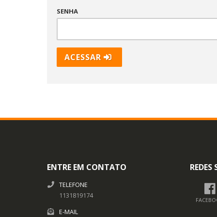
SENHA
ACESSAR
ENTRE EM CONTATO
REDES 
TELEFONE
1131819174
FACEBO
E-MAIL