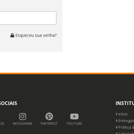
Esqueceu sua senha?
SOCIAIS
INSTIT
Início
Entrega
OK
INSTAGRAM
PINTEREST
YOUTUBE
Politica 
Calculado